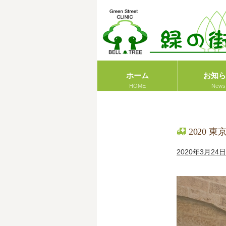
コ
ン
テ
ン
ツ
へ
ホーム
お知ら
ス
キ
ッ
プ
2020
2020年3月24日