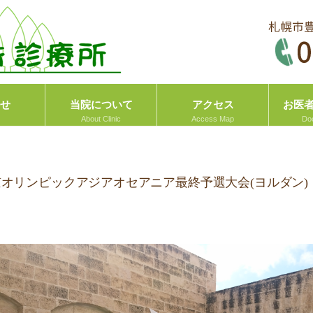
せ
当院について
アクセス
お医
 東京オリンピックアジアオセアニア最終予選大会(ヨルダン)